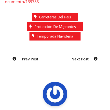
ocumento/139785
Carreteras Del País
Protección De Migrantes
Temporada Navideña
Navegación
Prev Post
Next Post
de
entradas