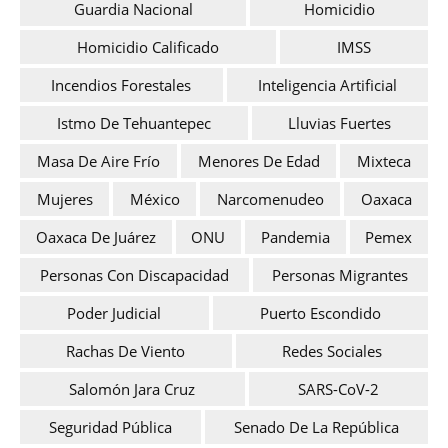
Guardia Nacional
Homicidio
Homicidio Calificado
IMSS
Incendios Forestales
Inteligencia Artificial
Istmo De Tehuantepec
Lluvias Fuertes
Masa De Aire Frío
Menores De Edad
Mixteca
Mujeres
México
Narcomenudeo
Oaxaca
Oaxaca De Juárez
ONU
Pandemia
Pemex
Personas Con Discapacidad
Personas Migrantes
Poder Judicial
Puerto Escondido
Rachas De Viento
Redes Sociales
Salomón Jara Cruz
SARS-CoV-2
Seguridad Pública
Senado De La República