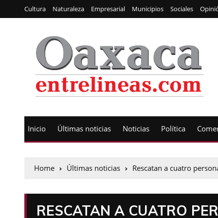
Cultura
Naturaleza
Empresarial
Municipios
Sociales
Opini
Inicio
Últimas noticias
Noticias
Política
Comen
Home
Últimas noticias
Rescatan a cuatro person
RESCATAN A CUATRO PER