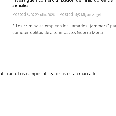
señales
Posted On:
Posted By:
29 Julio, 2026
Miguel Ángel
* Los criminales emplean los llamados “jammers” pa
cometer delitos de alto impacto: Guerra Mena
ublicada.
Los campos obligatorios están marcados