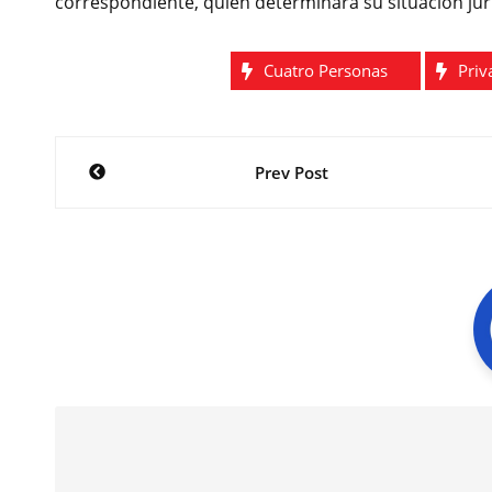
correspondiente, quien determinará su situación jurí
Cuatro Personas
Priv
Navegación
Prev Post
de
entradas