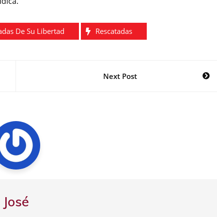
dica.
adas De Su Libertad
Rescatadas
Next Post
José