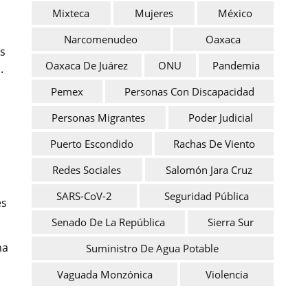
Mixteca
Mujeres
México
Narcomenudeo
Oaxaca
es
Oaxaca De Juárez
ONU
Pandemia
.
Pemex
Personas Con Discapacidad
Personas Migrantes
Poder Judicial
Puerto Escondido
Rachas De Viento
Redes Sociales
Salomón Jara Cruz
SARS-CoV-2
Seguridad Pública
es
Senado De La República
Sierra Sur
ma
Suministro De Agua Potable
Vaguada Monzónica
Violencia