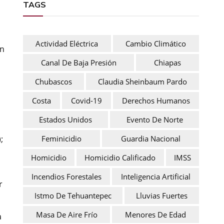
TAGS
Actividad Eléctrica
Cambio Climático
ón
Canal De Baja Presión
Chiapas
Chubascos
Claudia Sheinbaum Pardo
Costa
Covid-19
Derechos Humanos
Estados Unidos
Evento De Norte
Feminicidio
Guardia Nacional
;
Homicidio
Homicidio Calificado
IMSS
Incendios Forestales
Inteligencia Artificial
r
Istmo De Tehuantepec
Lluvias Fuertes
Masa De Aire Frío
Menores De Edad
a